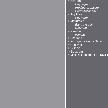
>
Sénégal
Paysages
Protéger la nature
Parcs nationaux
>
Puy Mary
Puy Mary
>
Mauritanie
Banc d'Arguin
Diawling
>
Namibie
Himbas
>
Shetland
>
Portugal : Peneda Gerès
>
Cap-Vert
>
Guinée
>
Spitzberg
>
Mali Delta intérieur du NIGE