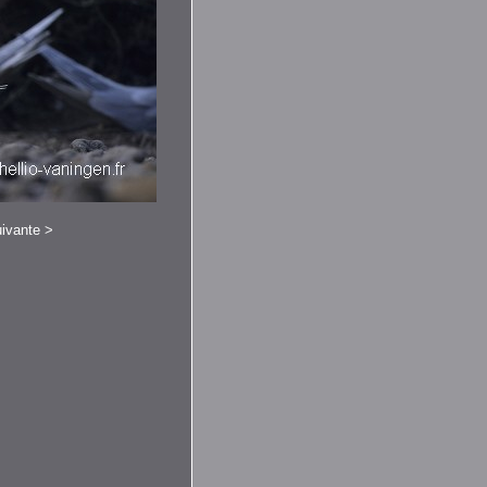
ivante
>