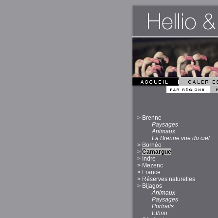
>
Brenne
Paysages
Animaux
La Brenne vue du ciel
>
Bornéo
>
Camargue
>
Indre
>
Mezenc
>
France
>
Réserves naturelles
>
Bijagos
Animaux
Paysages
Portraits
Ethno