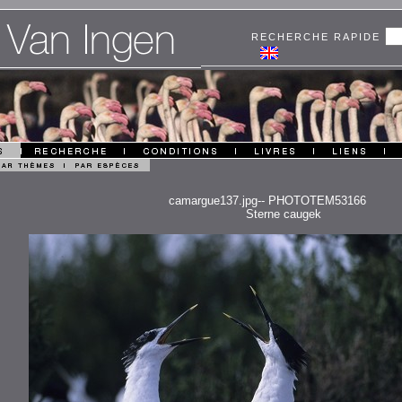
RECHERCHE RAPIDE
camargue137.jpg-- PHOTOTEM53166
Sterne caugek