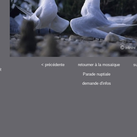
<
précédente
retourner à la mosaïque
su
R
Parade nuptiale
demande d'infos