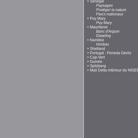
>
Sénégal
Paysages
Protéger la nature
Parcs nationaux
>
Puy Mary
Puy Mary
>
Mauritanie
Banc d'Arguin
Diawling
>
Namibie
Himbas
>
Shetland
>
Portugal : Peneda Gerès
>
Cap-Vert
>
Guinée
>
Spitzberg
>
Mali Delta intérieur du NIGE