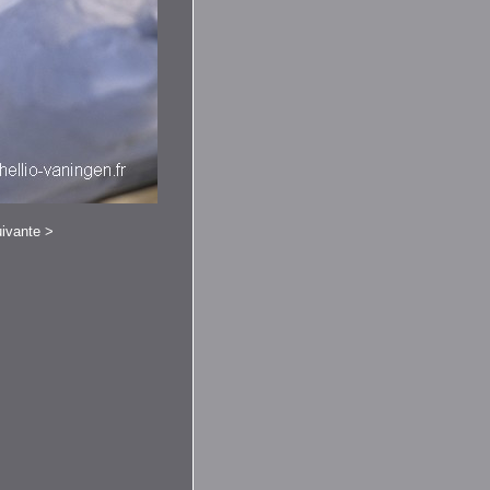
ivante
>