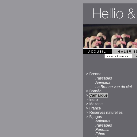
>
Brenne
Paysages
Animaux
La Brenne vue du ciel
>
Bornéo
>
Camargue
>
Indre
>
Mezenc
>
France
>
Réserves naturelles
>
Bijagos
Animaux
Paysages
Portraits
Ethno