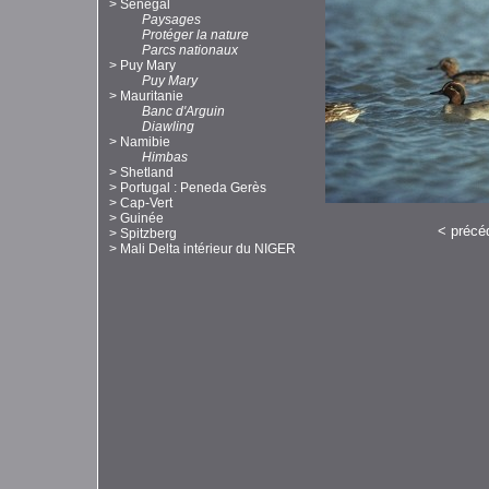
>
Sénégal
Paysages
Protéger la nature
Parcs nationaux
>
Puy Mary
Puy Mary
>
Mauritanie
Banc d'Arguin
Diawling
>
Namibie
Himbas
>
Shetland
>
Portugal : Peneda Gerès
>
Cap-Vert
>
Guinée
<
précé
>
Spitzberg
>
Mali Delta intérieur du NIGER