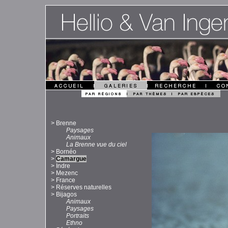
>
Brenne
Paysages
Animaux
La Brenne vue du ciel
>
Bornéo
>
Camargue
>
Indre
>
Mezenc
>
France
>
Réserves naturelles
>
Bijagos
Animaux
Paysages
Portraits
Ethno