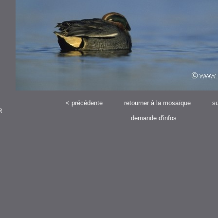
<
précédente
retourner à la mosaïque
su
R
demande d'infos