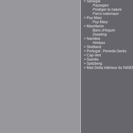
>
Sénégal
Paysages
Protéger la nature
Parcs nationaux
>
Puy Mary
Puy Mary
>
Mauritanie
Banc d'Arguin
Diawling
>
Namibie
Himbas
>
Shetland
>
Portugal : Peneda Gerès
>
Cap-Vert
>
Guinée
>
Spitzberg
>
Mali Delta intérieur du NIGE