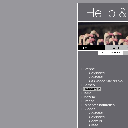
>
Brenne
Paysages
Animaux
La Brenne vue du ciel
>
Bornéo
>
Camargue
>
Indre
>
Mezenc
>
France
>
Réserves naturelles
>
Bijagos
Animaux
Paysages
Portraits
Ethno