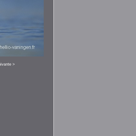
ivante
>