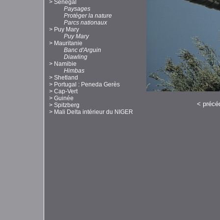
>
Sénégal
Paysages
Protéger la nature
Parcs nationaux
>
Puy Mary
Puy Mary
>
Mauritanie
Banc d'Arguin
Diawling
>
Namibie
Himbas
>
Shetland
>
Portugal : Peneda Gerès
>
Cap-Vert
>
Guinée
<
précé
>
Spitzberg
>
Mali Delta intérieur du NIGER