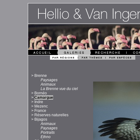
>
Brenne
Paysages
Animaux
La Brenne vue du ciel
>
Bornéo
>
Camargue
>
Indre
>
Mezenc
>
France
>
Réserves naturelles
>
Bijagos
Animaux
Paysages
Portraits
Ethno