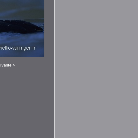
ivante
>