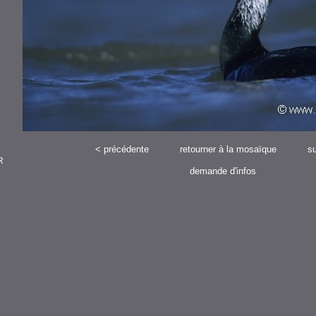
<
précédente
retourner à la mosaïque
su
R
demande d'infos