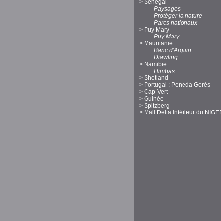
>
Sénégal
Paysages
Protéger la nature
Parcs nationaux
>
Puy Mary
Puy Mary
>
Mauritanie
Banc d'Arguin
Diawling
>
Namibie
Himbas
>
Shetland
>
Portugal : Peneda Gerès
>
Cap-Vert
>
Guinée
>
Spitzberg
>
Mali Delta intérieur du NIGE