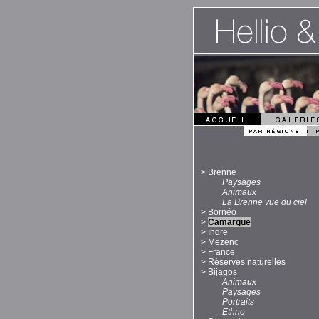
>
Brenne
Paysages
Animaux
La Brenne vue du ciel
>
Bornéo
>
Camargue
>
Indre
>
Mezenc
>
France
>
Réserves naturelles
>
Bijagos
Animaux
Paysages
Portraits
Ethno