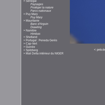
>
Sénégal
Paysages
Protéger la nature
Parcs nationaux
>
Puy Mary
Puy Mary
>
Mauritanie
Banc d'Arguin
Diawling
>
Namibie
Himbas
>
Shetland
>
Portugal : Peneda Gerès
>
Cap-Vert
>
Guinée
<
précé
>
Spitzberg
>
Mali Delta intérieur du NIGER