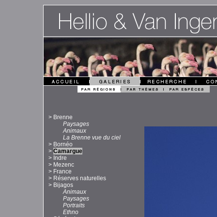
>
Brenne
Paysages
Animaux
La Brenne vue du ciel
>
Bornéo
>
Camargue
>
Indre
>
Mezenc
>
France
>
Réserves naturelles
>
Bijagos
Animaux
Paysages
Portraits
Ethno