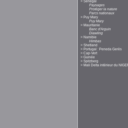
>
Sénégal
Paysages
Protéger la nature
Parcs nationaux
>
Puy Mary
Puy Mary
>
Mauritanie
Banc d'Arguin
Diawling
>
Namibie
Himbas
>
Shetland
>
Portugal : Peneda Gerès
>
Cap-Vert
>
Guinée
>
Spitzberg
>
Mali Delta intérieur du NIGE