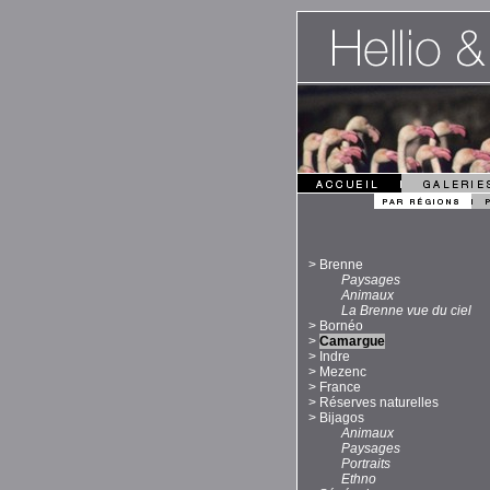
>
Brenne
Paysages
Animaux
La Brenne vue du ciel
>
Bornéo
>
Camargue
>
Indre
>
Mezenc
>
France
>
Réserves naturelles
>
Bijagos
Animaux
Paysages
Portraits
Ethno