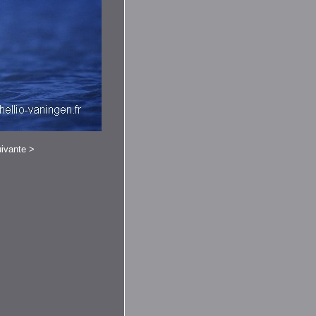
ivante
>