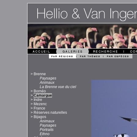
>
Brenne
Paysages
Animaux
La Brenne vue du ciel
>
Bornéo
>
Camargue
>
Indre
>
Mezenc
>
France
>
Réserves naturelles
>
Bijagos
Animaux
Paysages
Portraits
Ethno