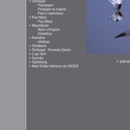
>
Sénégal
Paysages
Protéger la nature
Parcs nationaux
>
Puy Mary
Puy Mary
>
Mauritanie
Banc d'Arguin
Diawling
>
Namibie
Himbas
>
Shetland
>
Portugal : Peneda Gerès
>
Cap-Vert
>
Guinée
<
précé
>
Spitzberg
>
Mali Delta intérieur du NIGER