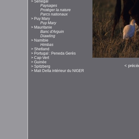
>
Sénégal
Paysages
Protéger la nature
Parcs nationaux
>
Puy Mary
Puy Mary
>
Mauritanie
Banc d'Arguin
Diawling
>
Namibie
Himbas
>
Shetland
>
Portugal : Peneda Gerès
>
Cap-Vert
>
Guinée
<
précé
>
Spitzberg
>
Mali Delta intérieur du NIGER