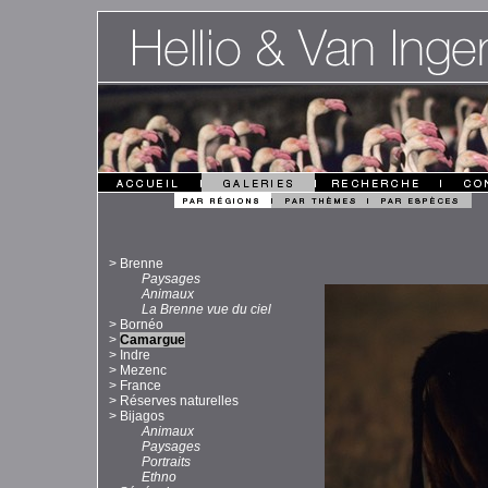
>
Brenne
Paysages
Animaux
La Brenne vue du ciel
>
Bornéo
>
Camargue
>
Indre
>
Mezenc
>
France
>
Réserves naturelles
>
Bijagos
Animaux
Paysages
Portraits
Ethno