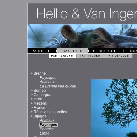
>
Brenne
Paysages
Animaux
La Brenne vue du ciel
>
Bornéo
>
Camargue
>
Indre
>
Mezenc
>
France
>
Réserves naturelles
>
Bijagos
Animaux
Paysages
Portraits
Ethno