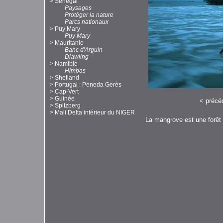
>
Sénégal
Paysages
Protéger la nature
Parcs nationaux
>
Puy Mary
Puy Mary
>
Mauritanie
Banc d'Arguin
Diawling
>
Namibie
Himbas
>
Shetland
>
Portugal : Peneda Gerès
>
Cap-Vert
>
Guinée
<
précé
>
Spitzberg
>
Mali Delta intérieur du NIGER
La mangrove est une forêt 