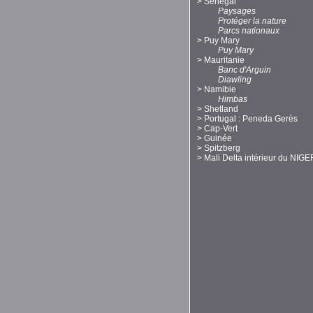
>
Sénégal
Paysages
Protéger la nature
Parcs nationaux
>
Puy Mary
Puy Mary
>
Mauritanie
Banc d'Arguin
Diawling
>
Namibie
Himbas
>
Shetland
>
Portugal : Peneda Gerès
>
Cap-Vert
>
Guinée
>
Spitzberg
>
Mali Delta intérieur du NIGE