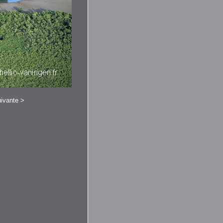
ivante
>