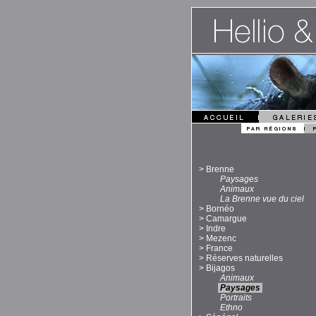
>
Brenne
Paysages
Animaux
La Brenne vue du ciel
>
Bornéo
>
Camargue
>
Indre
>
Mezenc
>
France
>
Réserves naturelles
>
Bijagos
Animaux
Paysages
Portraits
Ethno