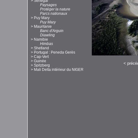
>
Sénégal
Paysages
Protéger la nature
Parcs nationaux
>
Puy Mary
Puy Mary
>
Mauritanie
Banc d'Arguin
Diawling
>
Namibie
Himbas
>
Shetland
>
Portugal : Peneda Gerès
>
Cap-Vert
>
Guinée
<
précé
>
Spitzberg
>
Mali Delta intérieur du NIGER