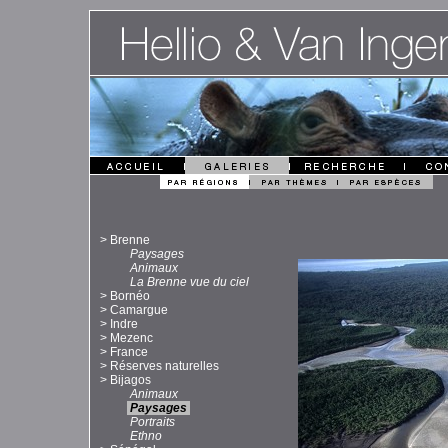
>
Brenne
Paysages
Animaux
La Brenne vue du ciel
>
Bornéo
>
Camargue
>
Indre
>
Mezenc
>
France
>
Réserves naturelles
>
Bijagos
Animaux
Paysages
Portraits
Ethno