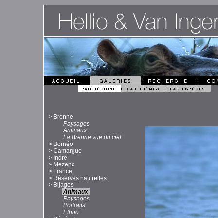
>
Brenne
Paysages
Animaux
La Brenne vue du ciel
>
Bornéo
>
Camargue
>
Indre
>
Mezenc
>
France
>
Réserves naturelles
>
Bijagos
Animaux
Paysages
Portraits
Ethno