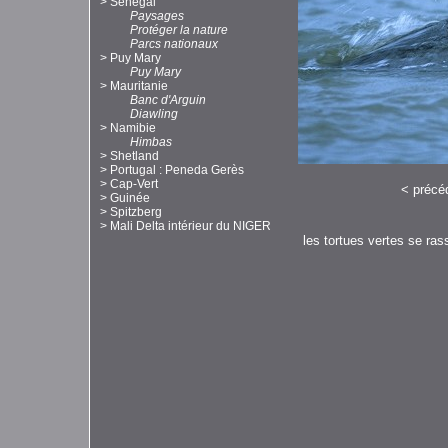
>
Sénégal
Paysages
Protéger la nature
Parcs nationaux
>
Puy Mary
Puy Mary
>
Mauritanie
Banc d'Arguin
Diawling
>
Namibie
Himbas
>
Shetland
>
Portugal : Peneda Gerès
>
Cap-Vert
<
précé
>
Guinée
>
Spitzberg
>
Mali Delta intérieur du NIGER
les tortues vertes se ras