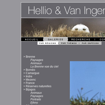
>
Brenne
Paysages
Animaux
La Brenne vue du ciel
>
Bornéo
>
Camargue
>
Indre
>
Mezenc
>
France
>
Réserves naturelles
>
Bijagos
Animaux
Paysages
Portraits
Ethno