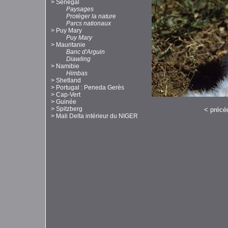
>
Sénégal
Paysages
Protéger la nature
Parcs nationaux
>
Puy Mary
Puy Mary
>
Mauritanie
Banc d'Arguin
Diawling
>
Namibie
Himbas
>
Shetland
>
Portugal : Peneda Gerès
>
Cap-Vert
>
Guinée
>
Spitzberg
<
précé
>
Mali Delta intérieur du NIGER