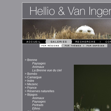
>
Brenne
Paysages
Animaux
La Brenne vue du ciel
>
Bornéo
>
Camargue
>
Indre
>
Mezenc
>
France
>
Réserves naturelles
>
Bijagos
Animaux
Paysages
Portraits
Ethno