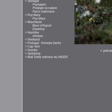
>
Sénégal
Paysages
Protéger la nature
Parcs nationaux
>
Puy Mary
Puy Mary
>
Mauritanie
Banc d'Arguin
Diawling
>
Namibie
Himbas
>
Shetland
>
Portugal : Peneda Gerès
>
Cap-Vert
>
Guinée
<
précé
>
Spitzberg
>
Mali Delta intérieur du NIGER