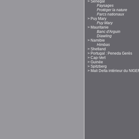
>
Sénégal
Paysages
Protéger la nature
Parcs nationaux
>
Puy Mary
Puy Mary
>
Mauritanie
Banc d'Arguin
Diawling
>
Namibie
Himbas
>
Shetland
>
Portugal : Peneda Gerès
>
Cap-Vert
>
Guinée
>
Spitzberg
>
Mali Delta intérieur du NIGE