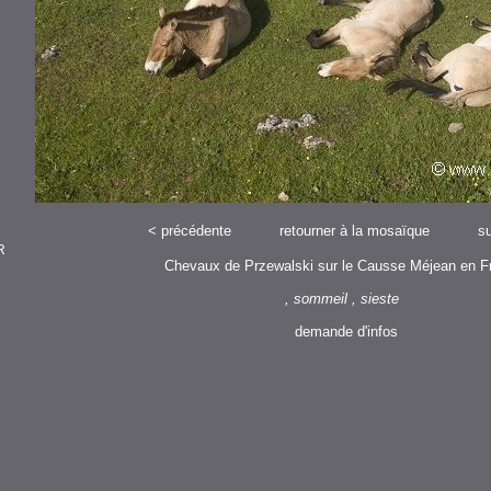
<
précédente
retourner à la mosaïque
su
R
Chevaux de Przewalski sur le Causse Méjean en F
, sommeil , sieste
demande d'infos