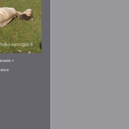
ivante
>
rance.