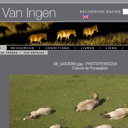
RECHERCHE RAPIDE
08_143U8365.jpg-- PHOTOTEM52218
Cheval de Przewalski