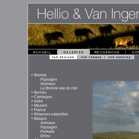
>
Brenne
Paysages
Animaux
La Brenne vue du ciel
>
Bornéo
>
Camargue
>
Indre
>
Mezenc
>
France
>
Réserves naturelles
>
Bijagos
Animaux
Paysages
Portraits
Ethno