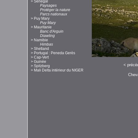
>
Sénégal
Paysages
Protéger la nature
Parcs nationaux
>
Puy Mary
Puy Mary
>
Mauritanie
Banc d'Arguin
Diawling
>
Namibie
Himbas
>
Shetland
>
Portugal : Peneda Gerès
>
Cap-Vert
>
Guinée
<
précé
>
Spitzberg
>
Mali Delta intérieur du NIGER
Cheva