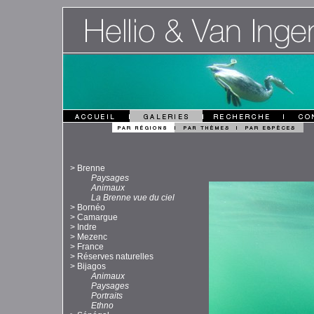
>
Brenne
Paysages
Animaux
La Brenne vue du ciel
>
Bornéo
>
Camargue
>
Indre
>
Mezenc
>
France
>
Réserves naturelles
>
Bijagos
Animaux
Paysages
Portraits
Ethno