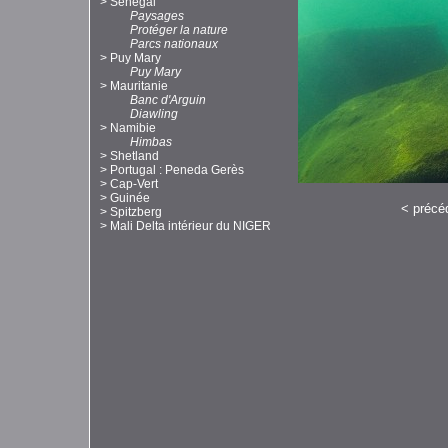
>
Sénégal
Paysages
Protéger la nature
Parcs nationaux
>
Puy Mary
Puy Mary
>
Mauritanie
Banc d'Arguin
Diawling
>
Namibie
Himbas
>
Shetland
>
Portugal : Peneda Gerès
>
Cap-Vert
>
Guinée
<
précé
>
Spitzberg
>
Mali Delta intérieur du NIGER