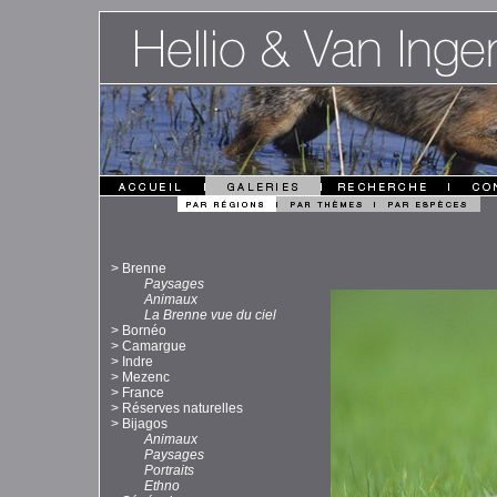
>
Brenne
Paysages
Animaux
La Brenne vue du ciel
>
Bornéo
>
Camargue
>
Indre
>
Mezenc
>
France
>
Réserves naturelles
>
Bijagos
Animaux
Paysages
Portraits
Ethno