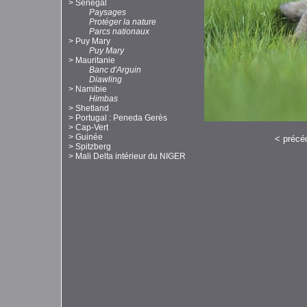
>
Sénégal
Paysages
Protéger la nature
Parcs nationaux
>
Puy Mary
Puy Mary
>
Mauritanie
Banc d'Arguin
Diawling
>
Namibie
Himbas
>
Shetland
>
Portugal : Peneda Gerès
>
Cap-Vert
>
Guinée
<
précé
>
Spitzberg
>
Mali Delta intérieur du NIGER