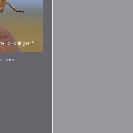
ivante
>