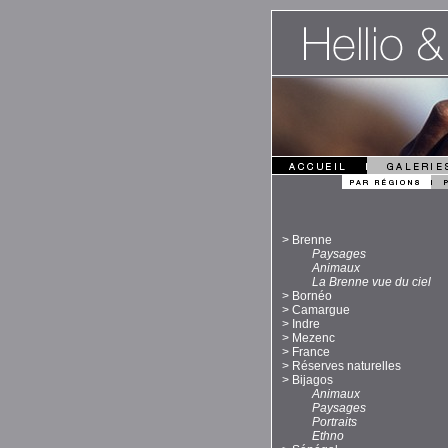
>
Brenne
Paysages
Animaux
La Brenne vue du ciel
>
Bornéo
>
Camargue
>
Indre
>
Mezenc
>
France
>
Réserves naturelles
>
Bijagos
Animaux
Paysages
Portraits
Ethno