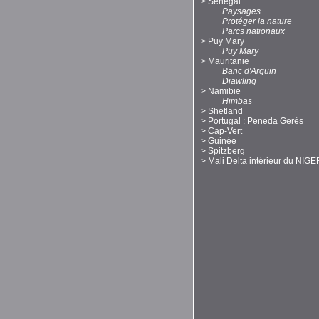
>
Sénégal
Paysages
Protéger la nature
Parcs nationaux
>
Puy Mary
Puy Mary
>
Mauritanie
Banc d'Arguin
Diawling
>
Namibie
Himbas
>
Shetland
>
Portugal : Peneda Gerès
>
Cap-Vert
>
Guinée
>
Spitzberg
>
Mali Delta intérieur du NIGE