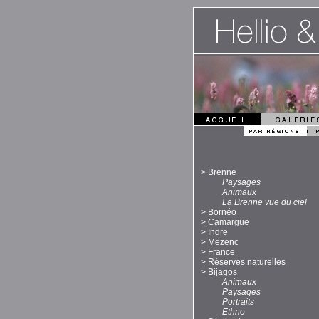
>
Brenne
Paysages
Animaux
La Brenne vue du ciel
>
Bornéo
>
Camargue
>
Indre
>
Mezenc
>
France
>
Réserves naturelles
>
Bijagos
Animaux
Paysages
Portraits
Ethno