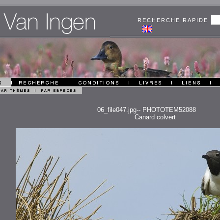
RECHERCHE RAPIDE
06_file047.jpg-- PHOTOTEM52088
Canard colvert