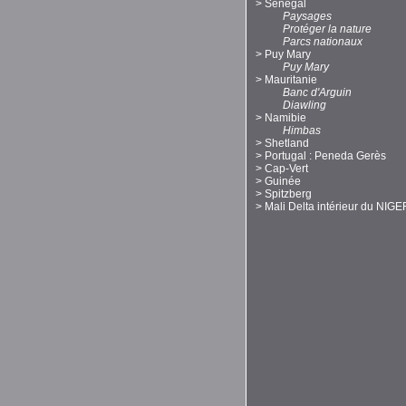
>
Sénégal
Paysages
Protéger la nature
Parcs nationaux
>
Puy Mary
Puy Mary
>
Mauritanie
Banc d'Arguin
Diawling
>
Namibie
Himbas
>
Shetland
>
Portugal : Peneda Gerès
>
Cap-Vert
>
Guinée
>
Spitzberg
>
Mali Delta intérieur du NIGE