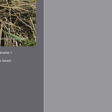
ivante
>
 rieuse.