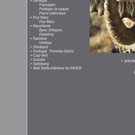
>
Sénégal
Paysages
Protéger la nature
Parcs nationaux
>
Puy Mary
Puy Mary
>
Mauritanie
Banc d'Arguin
Diawling
>
Namibie
Himbas
>
Shetland
>
Portugal : Peneda Gerès
>
Cap-Vert
>
Guinée
<
précé
>
Spitzberg
>
Mali Delta intérieur du NIGER