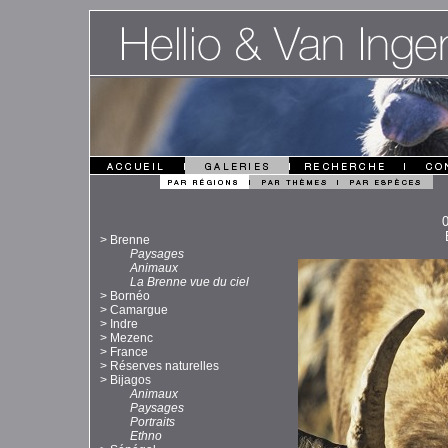
>
Brenne
Paysages
Animaux
La Brenne vue du ciel
>
Bornéo
>
Camargue
>
Indre
>
Mezenc
>
France
>
Réserves naturelles
>
Bijagos
Animaux
Paysages
Portraits
Ethno