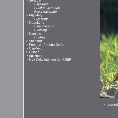
>
Sénégal
Paysages
Protéger la nature
Parcs nationaux
>
Puy Mary
Puy Mary
>
Mauritanie
Banc d'Arguin
Diawling
>
Namibie
Himbas
>
Shetland
>
Portugal : Peneda Gerès
>
Cap-Vert
>
Guinée
>
Spitzberg
>
Mali Delta intérieur du NIGER
<
précéd