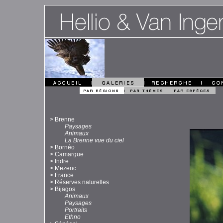
>
Brenne
Paysages
Animaux
La Brenne vue du ciel
>
Bornéo
>
Camargue
>
Indre
>
Mezenc
>
France
>
Réserves naturelles
>
Bijagos
Animaux
Paysages
Portraits
Ethno