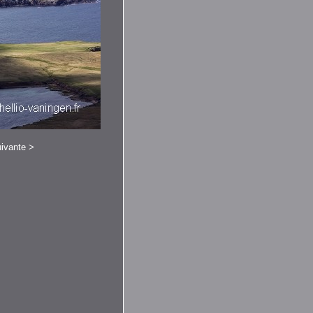
ivante
>