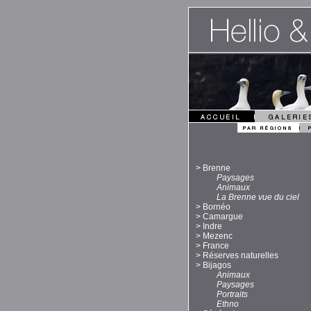
>
Brenne
Paysages
Animaux
La Brenne vue du ciel
>
Bornéo
>
Camargue
>
Indre
>
Mezenc
>
France
>
Réserves naturelles
>
Bijagos
Animaux
Paysages
Portraits
Ethno