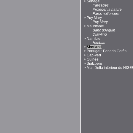
>
Sénégal
Paysages
Protéger la nature
Parcs nationaux
>
Puy Mary
Puy Mary
>
Mauritanie
Banc d'Arguin
Diawling
>
Namibie
Himbas
>
Shetland
>
Portugal : Peneda Gerès
>
Cap-Vert
>
Guinée
>
Spitzberg
>
Mali Delta intérieur du NIGE