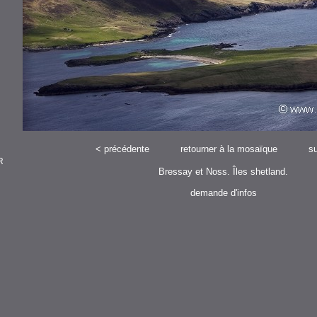
<
précédente
retourner à la mosaïque
su
R
Bressay et Noss. Îles shetland.
demande d'infos