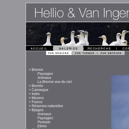
>
Brenne
Paysages
Animaux
La Brenne vue du ciel
>
Bornéo
>
Camargue
>
Indre
>
Mezenc
>
France
>
Réserves naturelles
>
Bijagos
Animaux
Paysages
Portraits
Ethno