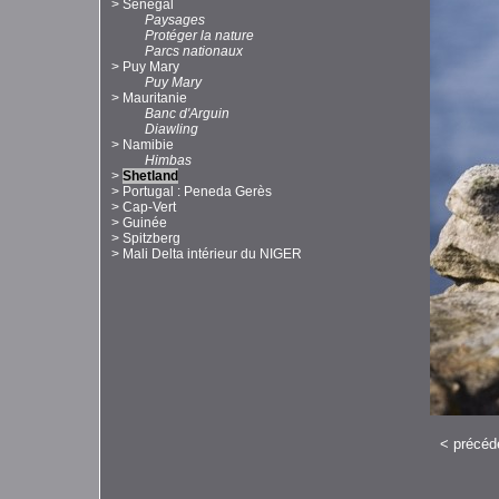
>
Sénégal
Paysages
Protéger la nature
Parcs nationaux
>
Puy Mary
Puy Mary
>
Mauritanie
Banc d'Arguin
Diawling
>
Namibie
Himbas
>
Shetland
>
Portugal : Peneda Gerès
>
Cap-Vert
>
Guinée
>
Spitzberg
>
Mali Delta intérieur du NIGER
<
précéd