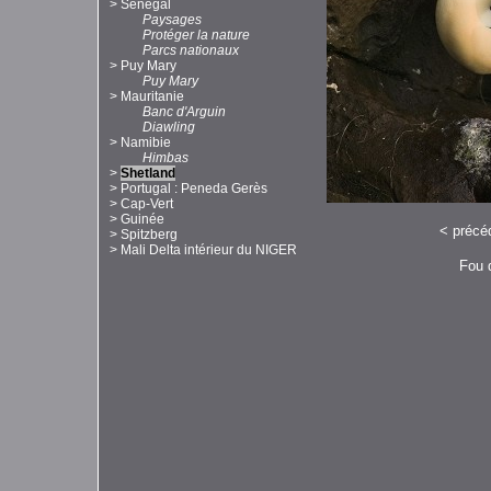
>
Sénégal
Paysages
Protéger la nature
Parcs nationaux
>
Puy Mary
Puy Mary
>
Mauritanie
Banc d'Arguin
Diawling
>
Namibie
Himbas
>
Shetland
>
Portugal : Peneda Gerès
>
Cap-Vert
>
Guinée
<
précé
>
Spitzberg
>
Mali Delta intérieur du NIGER
Fou d