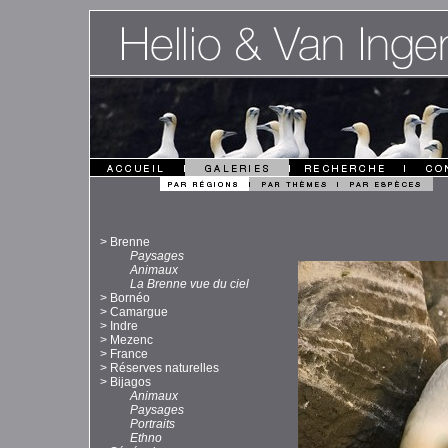
>
Brenne
Paysages
Animaux
La Brenne vue du ciel
>
Bornéo
>
Camargue
>
Indre
>
Mezenc
>
France
>
Réserves naturelles
>
Bijagos
Animaux
Paysages
Portraits
Ethno