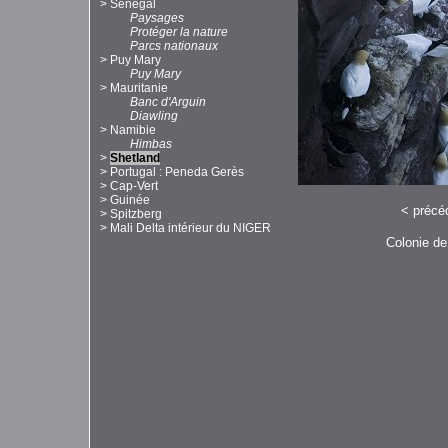
>
Sénégal
Paysages
Protéger la nature
Parcs nationaux
>
Puy Mary
Puy Mary
>
Mauritanie
Banc d'Arguin
Diawling
>
Namibie
Himbas
>
Shetland
>
Portugal : Peneda Gerès
>
Cap-Vert
>
Guinée
<
précé
>
Spitzberg
>
Mali Delta intérieur du NIGER
Colonie de