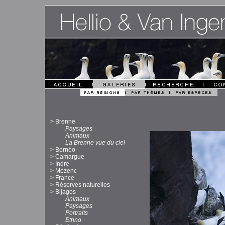
>
Brenne
Paysages
Animaux
La Brenne vue du ciel
>
Bornéo
>
Camargue
>
Indre
>
Mezenc
>
France
>
Réserves naturelles
>
Bijagos
Animaux
Paysages
Portraits
Ethno