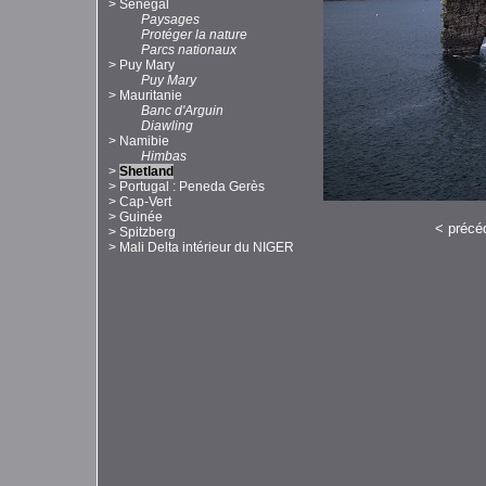
>
Sénégal
Paysages
Protéger la nature
Parcs nationaux
>
Puy Mary
Puy Mary
>
Mauritanie
Banc d'Arguin
Diawling
>
Namibie
Himbas
>
Shetland
>
Portugal : Peneda Gerès
>
Cap-Vert
>
Guinée
<
précé
>
Spitzberg
>
Mali Delta intérieur du NIGER