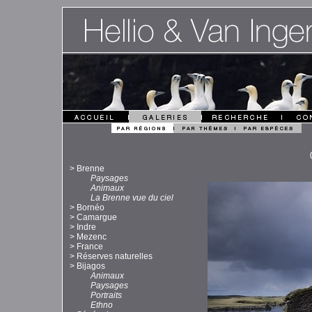
>
Brenne
Paysages
Animaux
La Brenne vue du ciel
>
Bornéo
>
Camargue
>
Indre
>
Mezenc
>
France
>
Réserves naturelles
>
Bijagos
Animaux
Paysages
Portraits
Ethno