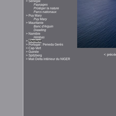
>
Sénégal
Paysages
Protéger la nature
Parcs nationaux
>
Puy Mary
Puy Mary
>
Mauritanie
Banc d'Arguin
Diawling
>
Namibie
Himbas
>
Shetland
>
Portugal : Peneda Gerès
>
Cap-Vert
>
Guinée
<
précé
>
Spitzberg
>
Mali Delta intérieur du NIGER