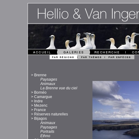
>
Brenne
Paysages
Animaux
La Brenne vue du ciel
>
Bornéo
>
Camargue
>
Indre
>
Mezenc
>
France
>
Réserves naturelles
>
Bijagos
Animaux
Paysages
Portraits
Ethno