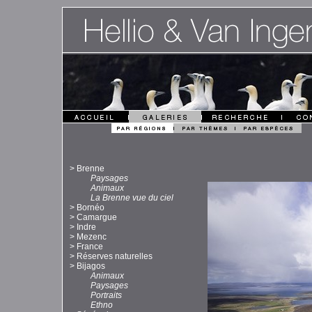
>
Brenne
Paysages
Animaux
La Brenne vue du ciel
>
Bornéo
>
Camargue
>
Indre
>
Mezenc
>
France
>
Réserves naturelles
>
Bijagos
Animaux
Paysages
Portraits
Ethno