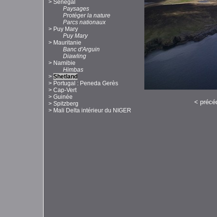
>
Sénégal
Paysages
Protéger la nature
Parcs nationaux
>
Puy Mary
Puy Mary
>
Mauritanie
Banc d'Arguin
Diawling
>
Namibie
Himbas
>
Shetland
>
Portugal : Peneda Gerès
>
Cap-Vert
>
Guinée
<
précé
>
Spitzberg
>
Mali Delta intérieur du NIGER