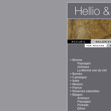
>
Brenne
Paysages
Animaux
La Brenne vue du ciel
>
Bornéo
>
Camargue
>
Indre
>
Mezenc
>
France
>
Réserves naturelles
>
Bijagos
Animaux
Paysages
Portraits
Ethno