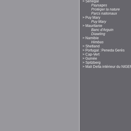
>
Sénégal
Paysages
Protéger la nature
Parcs nationaux
>
Puy Mary
Puy Mary
>
Mauritanie
Banc d'Arguin
Diawling
>
Namibie
Himbas
>
Shetland
>
Portugal : Peneda Gerès
>
Cap-Vert
>
Guinée
>
Spitzberg
>
Mali Delta intérieur du NIGE