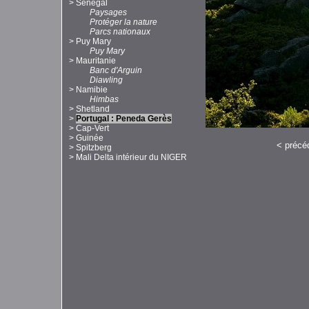
>
Sénégal
Paysages
Protéger la nature
Parcs nationaux
>
Puy Mary
Puy Mary
>
Mauritanie
Banc d'Arguin
Diawling
>
Namibie
Himbas
>
Shetland
>
Portugal : Peneda Gerès
>
Cap-Vert
>
Guinée
<
précé
>
Spitzberg
>
Mali Delta intérieur du NIGER