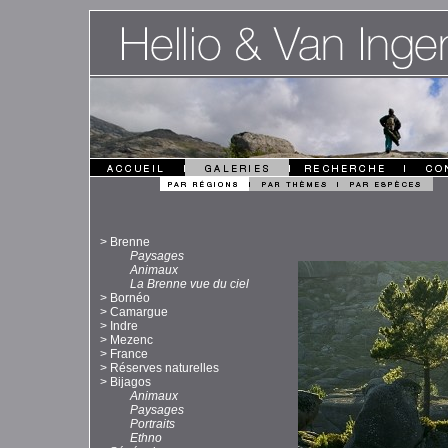
>
Brenne
Paysages
Animaux
La Brenne vue du ciel
>
Bornéo
>
Camargue
>
Indre
>
Mezenc
>
France
>
Réserves naturelles
>
Bijagos
Animaux
Paysages
Portraits
Ethno