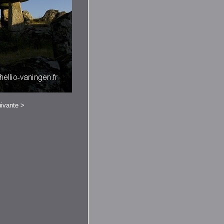
ivante
>