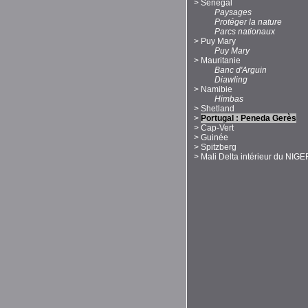
>
Sénégal
Paysages
Protéger la nature
Parcs nationaux
>
Puy Mary
Puy Mary
>
Mauritanie
Banc d'Arguin
Diawling
>
Namibie
Himbas
>
Shetland
>
Portugal : Peneda Gerès
>
Cap-Vert
>
Guinée
>
Spitzberg
>
Mali Delta intérieur du NIGE