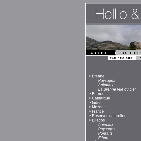
>
Brenne
Paysages
Animaux
La Brenne vue du ciel
>
Bornéo
>
Camargue
>
Indre
>
Mezenc
>
France
>
Réserves naturelles
>
Bijagos
Animaux
Paysages
Portraits
Ethno