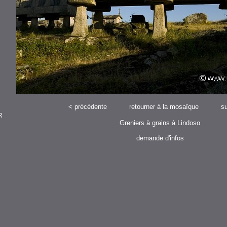
<
précédente
retourner à la mosaïque
su
R
Greniers à grains à Lindoso
demande d'infos