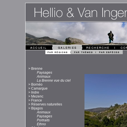
>
Brenne
Paysages
Animaux
La Brenne vue du ciel
>
Bornéo
>
Camargue
>
Indre
>
Mezenc
>
France
>
Réserves naturelles
>
Bijagos
Animaux
Paysages
Portraits
Ethno