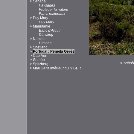
>
Sénégal
Paysages
Protéger la nature
Parcs nationaux
>
Puy Mary
Puy Mary
>
Mauritanie
Banc d'Arguin
Diawling
>
Namibie
Himbas
>
Shetland
>
Portugal : Peneda Gerès
>
Cap-Vert
>
Guinée
<
précé
>
Spitzberg
>
Mali Delta intérieur du NIGER