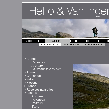
>
Brenne
Paysages
Animaux
La Brenne vue du ciel
>
Bornéo
>
Camargue
>
Indre
>
Mezenc
>
France
>
Réserves naturelles
>
Bijagos
Animaux
Paysages
Portraits
Ethno