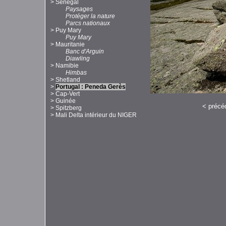
>
Sénégal
Paysages
Protéger la nature
Parcs nationaux
>
Puy Mary
Puy Mary
>
Mauritanie
Banc d'Arguin
Diawling
>
Namibie
Himbas
>
Shetland
>
Portugal : Peneda Gerès
>
Cap-Vert
>
Guinée
<
précé
>
Spitzberg
>
Mali Delta intérieur du NIGER