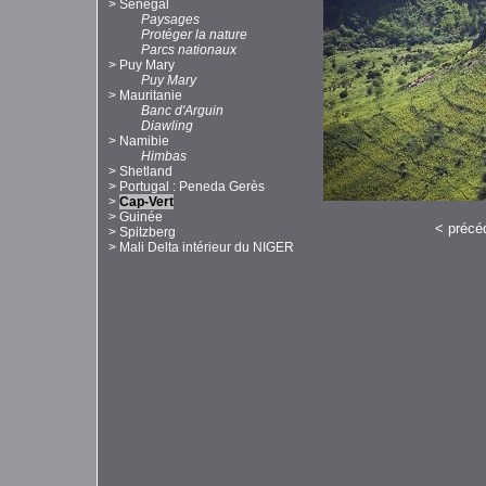
>
Sénégal
Paysages
Protéger la nature
Parcs nationaux
>
Puy Mary
Puy Mary
>
Mauritanie
Banc d'Arguin
Diawling
>
Namibie
Himbas
>
Shetland
>
Portugal : Peneda Gerès
>
Cap-Vert
>
Guinée
<
précé
>
Spitzberg
>
Mali Delta intérieur du NIGER