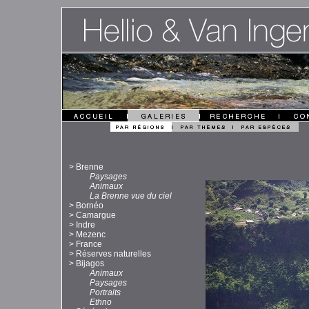
>
Brenne
Paysages
Animaux
La Brenne vue du ciel
>
Bornéo
>
Camargue
>
Indre
>
Mezenc
>
France
>
Réserves naturelles
>
Bijagos
Animaux
Paysages
Portraits
Ethno