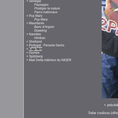
>
Sénégal
Paysages
Protéger la nature
Parcs nationaux
>
Puy Mary
Puy Mary
>
Mauritanie
Banc d'Arguin
Diawling
>
Namibie
Himbas
>
Shetland
>
Portugal : Peneda Gerès
>
Cap-Vert
>
Guinée
>
Spitzberg
>
Mali Delta intérieur du NIGER
<
précéd
Selar coulisou (olh