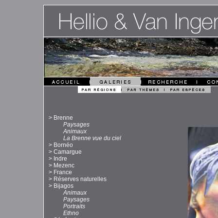
>
Brenne
Paysages
Animaux
La Brenne vue du ciel
>
Bornéo
>
Camargue
>
Indre
>
Mezenc
>
France
>
Réserves naturelles
>
Bijagos
Animaux
Paysages
Portraits
Ethno