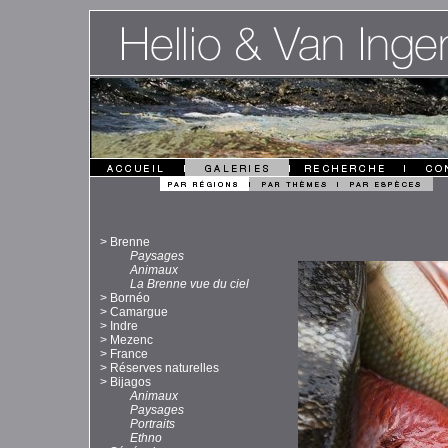
>
Brenne
Paysages
Animaux
La Brenne vue du ciel
>
Bornéo
>
Camargue
>
Indre
>
Mezenc
>
France
>
Réserves naturelles
>
Bijagos
Animaux
Paysages
Portraits
Ethno