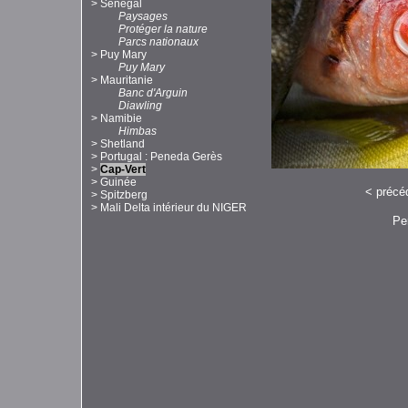
>
Sénégal
Paysages
Protéger la nature
Parcs nationaux
>
Puy Mary
Puy Mary
>
Mauritanie
Banc d'Arguin
Diawling
>
Namibie
Himbas
>
Shetland
>
Portugal : Peneda Gerès
>
Cap-Vert
>
Guinée
<
précé
>
Spitzberg
>
Mali Delta intérieur du NIGER
Pe