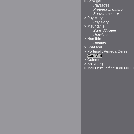
>
Sénégal
Paysages
Protéger la nature
Parcs nationaux
>
Puy Mary
Puy Mary
>
Mauritanie
Banc d'Arguin
Diawling
>
Namibie
Himbas
>
Shetland
>
Portugal : Peneda Gerès
>
Cap-Vert
>
Guinée
>
Spitzberg
>
Mali Delta intérieur du NIGE