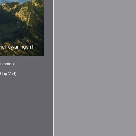
ivante
>
(Cap Vert)