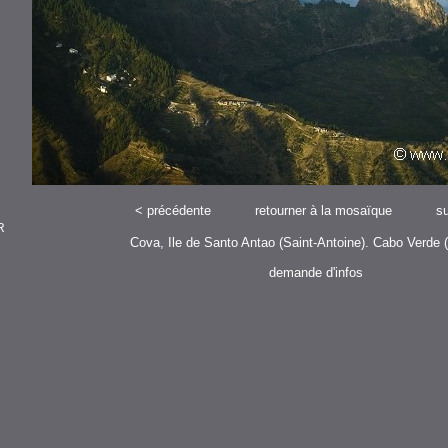
<
précédente
retourner à la mosaïque
su
R
Cova, Ile de Santo Antao (Saint-Antoine). Cabo Verde 
demande d'infos