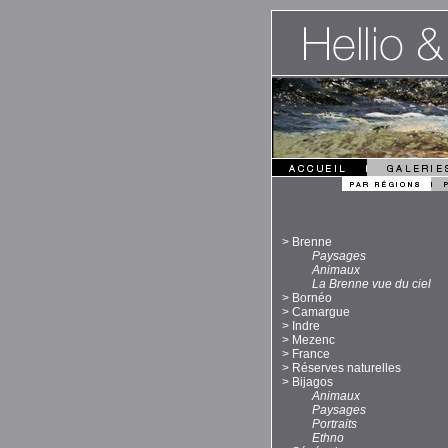
>
Brenne
Paysages
Animaux
La Brenne vue du ciel
>
Bornéo
>
Camargue
>
Indre
>
Mezenc
>
France
>
Réserves naturelles
>
Bijagos
Animaux
Paysages
Portraits
Ethno