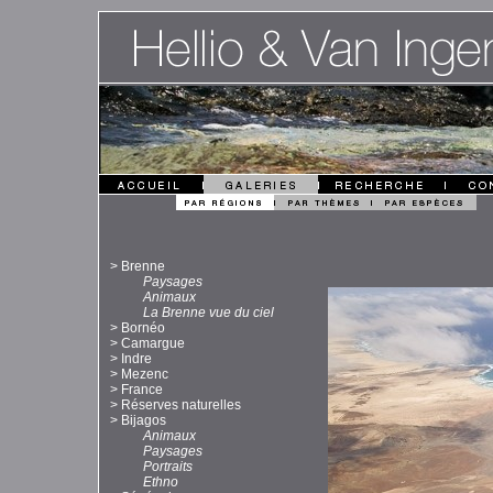
>
Brenne
Paysages
Animaux
La Brenne vue du ciel
>
Bornéo
>
Camargue
>
Indre
>
Mezenc
>
France
>
Réserves naturelles
>
Bijagos
Animaux
Paysages
Portraits
Ethno