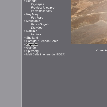
>
Sénégal
Paysages
Protéger la nature
Parcs nationaux
>
Puy Mary
Puy Mary
>
Mauritanie
Banc d'Arguin
Diawling
>
Namibie
Himbas
>
Shetland
>
Portugal : Peneda Gerès
>
Cap-Vert
>
Guinée
<
précé
>
Spitzberg
>
Mali Delta intérieur du NIGER