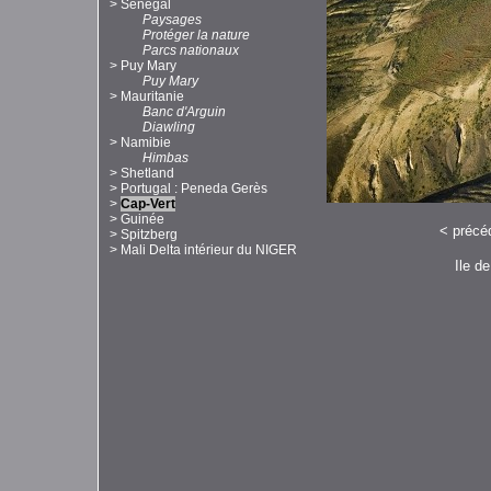
>
Sénégal
Paysages
Protéger la nature
Parcs nationaux
>
Puy Mary
Puy Mary
>
Mauritanie
Banc d'Arguin
Diawling
>
Namibie
Himbas
>
Shetland
>
Portugal : Peneda Gerès
>
Cap-Vert
>
Guinée
<
précé
>
Spitzberg
>
Mali Delta intérieur du NIGER
Ile d