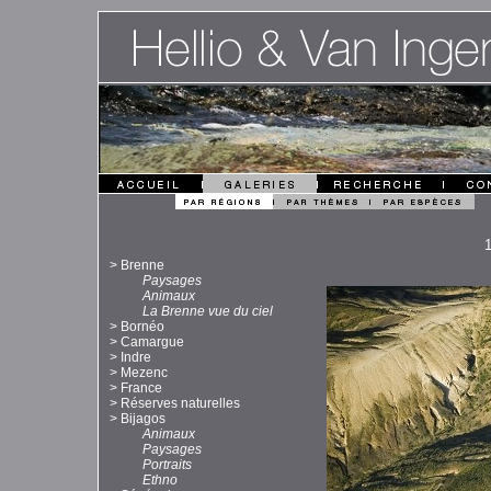
>
Brenne
Paysages
Animaux
La Brenne vue du ciel
>
Bornéo
>
Camargue
>
Indre
>
Mezenc
>
France
>
Réserves naturelles
>
Bijagos
Animaux
Paysages
Portraits
Ethno