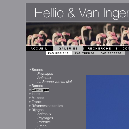
>
Brenne
Paysages
Animaux
La Brenne vue du ciel
>
Bornéo
>
Camargue
>
Indre
>
Mezenc
>
France
>
Réserves naturelles
>
Bijagos
Animaux
Paysages
Portraits
Ethno