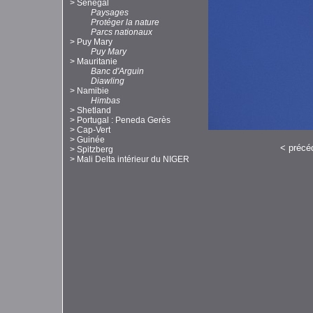
>
Sénégal
Paysages
Protéger la nature
Parcs nationaux
>
Puy Mary
Puy Mary
>
Mauritanie
Banc d'Arguin
Diawling
>
Namibie
Himbas
>
Shetland
>
Portugal : Peneda Gerès
>
Cap-Vert
>
Guinée
<
précé
>
Spitzberg
>
Mali Delta intérieur du NIGER