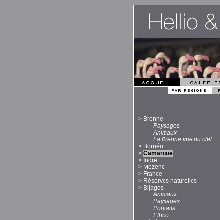
>
Brenne
Paysages
Animaux
La Brenne vue du ciel
>
Bornéo
>
Camargue
>
Indre
>
Mezenc
>
France
>
Réserves naturelles
>
Bijagos
Animaux
Paysages
Portraits
Ethno