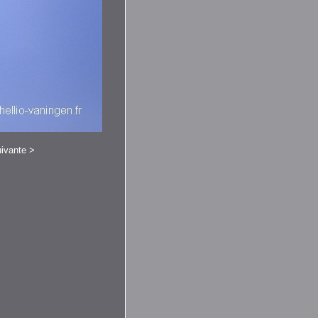
ivante
>