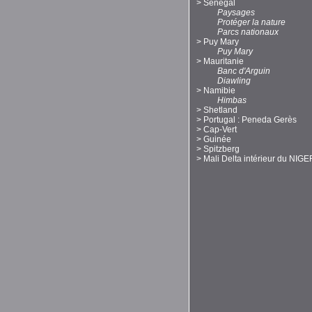
>
Sénégal
Paysages
Protéger la nature
Parcs nationaux
>
Puy Mary
Puy Mary
>
Mauritanie
Banc d'Arguin
Diawling
>
Namibie
Himbas
>
Shetland
>
Portugal : Peneda Gerès
>
Cap-Vert
>
Guinée
>
Spitzberg
>
Mali Delta intérieur du NIGE