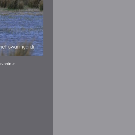
ivante
>