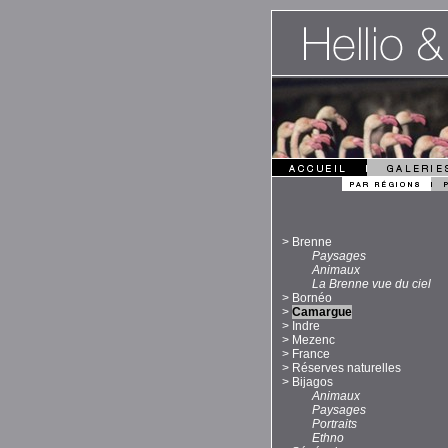
>
Brenne
Paysages
Animaux
La Brenne vue du ciel
>
Bornéo
>
Camargue
>
Indre
>
Mezenc
>
France
>
Réserves naturelles
>
Bijagos
Animaux
Paysages
Portraits
Ethno