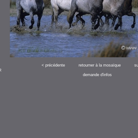
<
précédente
retourner à la mosaïque
su
R
demande d'infos