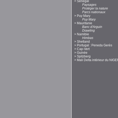
>
Sénégal
Paysages
Protéger la nature
Parcs nationaux
>
Puy Mary
Puy Mary
>
Mauritanie
Banc d'Arguin
Diawling
>
Namibie
Himbas
>
Shetland
>
Portugal : Peneda Gerès
>
Cap-Vert
>
Guinée
>
Spitzberg
>
Mali Delta intérieur du NIGE