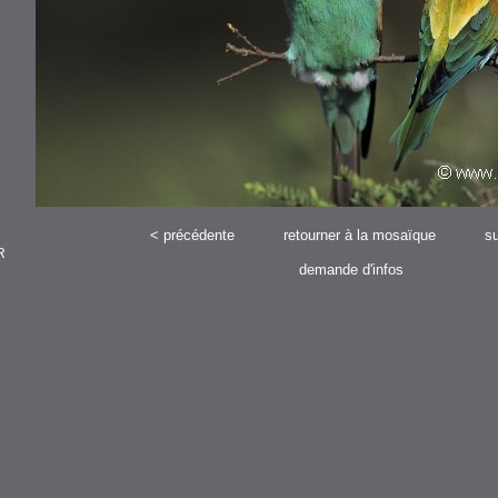
<
précédente
retourner à la mosaïque
su
R
demande d'infos