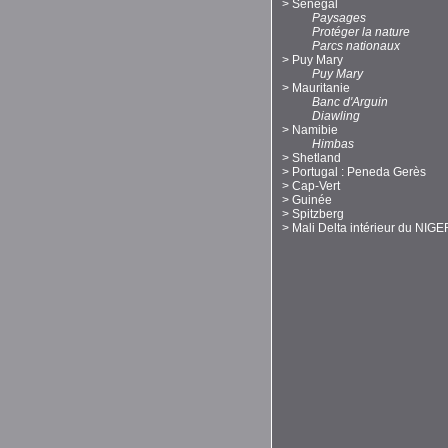
>
Sénégal
Paysages
Protéger la nature
Parcs nationaux
>
Puy Mary
Puy Mary
>
Mauritanie
Banc d'Arguin
Diawling
>
Namibie
Himbas
>
Shetland
>
Portugal : Peneda Gerès
>
Cap-Vert
>
Guinée
>
Spitzberg
>
Mali Delta intérieur du NIGE