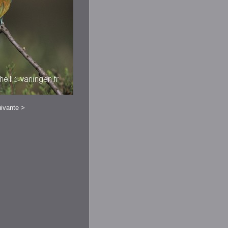
ivante
>