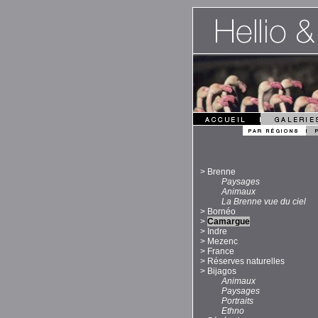
>
Brenne
Paysages
Animaux
La Brenne vue du ciel
>
Bornéo
>
Camargue
>
Indre
>
Mezenc
>
France
>
Réserves naturelles
>
Bijagos
Animaux
Paysages
Portraits
Ethno