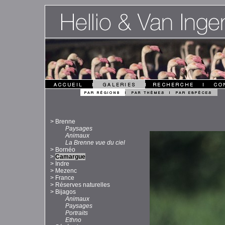
>
Brenne
Paysages
Animaux
La Brenne vue du ciel
>
Bornéo
>
Camargue
>
Indre
>
Mezenc
>
France
>
Réserves naturelles
>
Bijagos
Animaux
Paysages
Portraits
Ethno