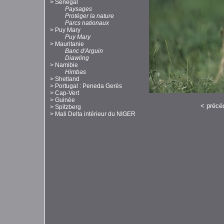
>
Sénégal
Paysages
Protéger la nature
Parcs nationaux
>
Puy Mary
Puy Mary
>
Mauritanie
Banc d'Arguin
Diawling
>
Namibie
Himbas
>
Shetland
>
Portugal : Peneda Gerès
>
Cap-Vert
>
Guinée
<
précé
>
Spitzberg
>
Mali Delta intérieur du NIGER