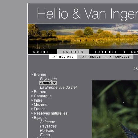
25
>
Brenne
Paysages
Animaux
La Brenne vue du ciel
>
Bornéo
>
Camargue
>
Indre
>
Mezenc
>
France
>
Réserves naturelles
>
Bijagos
Animaux
Paysages
Portraits
Ethno