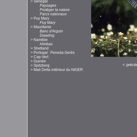
>
Sénégal
Paysages
Protéger la nature
Parcs nationaux
>
Puy Mary
Puy Mary
>
Mauritanie
Banc d'Arguin
Diawling
>
Namibie
Himbas
>
Shetland
>
Portugal : Peneda Gerès
>
Cap-Vert
>
Guinée
<
précé
>
Spitzberg
>
Mali Delta intérieur du NIGER