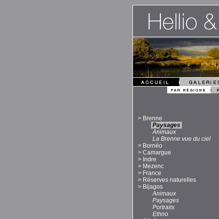
>
Brenne
Paysages
Animaux
La Brenne vue du ciel
>
Bornéo
>
Camargue
>
Indre
>
Mezenc
>
France
>
Réserves naturelles
>
Bijagos
Animaux
Paysages
Portraits
Ethno