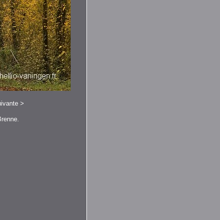
ivante
>
Brenne.