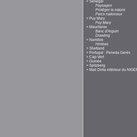
>
Sénégal
Paysages
Protéger la nature
Parcs nationaux
>
Puy Mary
Puy Mary
>
Mauritanie
Banc d'Arguin
Diawling
>
Namibie
Himbas
>
Shetland
>
Portugal : Peneda Gerès
>
Cap-Vert
>
Guinée
>
Spitzberg
>
Mali Delta intérieur du NIGE