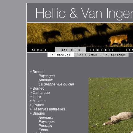
>
Brenne
Paysages
Animaux
La Brenne vue du ciel
>
Bornéo
>
Camargue
>
Indre
>
Mezenc
>
France
>
Réserves naturelles
>
Bijagos
Animaux
Paysages
Portraits
Ethno