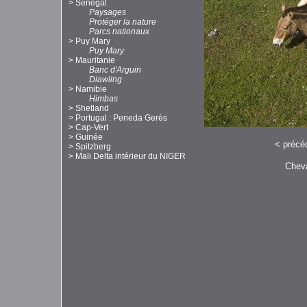
>
Sénégal
Paysages
Protéger la nature
Parcs nationaux
>
Puy Mary
Puy Mary
>
Mauritanie
Banc d'Arguin
Diawling
>
Namibie
Himbas
>
Shetland
>
Portugal : Peneda Gerès
>
Cap-Vert
>
Guinée
<
précé
>
Spitzberg
>
Mali Delta intérieur du NIGER
Cheva